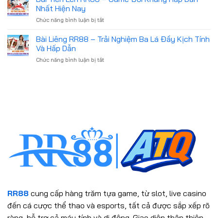
Thao
Cá
Nhất Hiện Nay
–
Cược
ở
Chức năng bình luận bị tắt
Nhà
Hot
Bài
Phát
Nhất
Tiến
Bài Liêng RR88 – Trải Nghiệm Ba Lá Đầy Kịch Tính
Hành
Năm
Lên
Kèo
Và Hấp Dẫn
2025
RR88
Đấu
ở
Chức năng bình luận bị tắt
–
Uy
Bài
Game
Tín
Liêng
Đối
Hàng
RR88
Kháng
Đầu
–
Hấp
Trải
Dẫn
Nghiệm
Nhất
Ba
Hiện
Lá
Nay
Đầy
Kịch
Tính
Và
Hấp
Dẫn
RR88
cung cấp hàng trăm tựa game, từ slot, live casino
đến cá cược thể thao và esports, tất cả được sắp xếp rõ
ràng, hỗ trợ cả máy tính và di động. Giao diện thân thiện