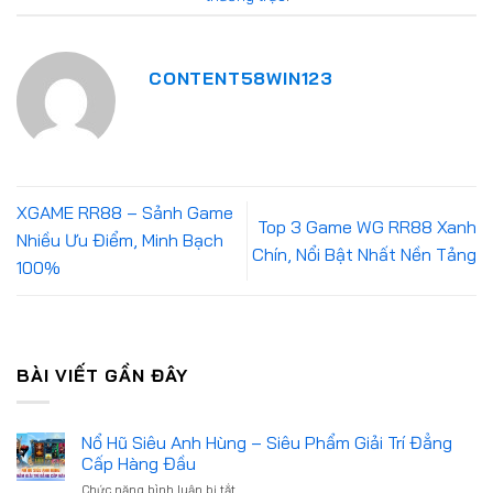
CONTENT58WIN123
XGAME RR88 – Sảnh Game
Top 3 Game WG RR88 Xanh
Nhiều Ưu Điểm, Minh Bạch
Chín, Nổi Bật Nhất Nền Tảng
100%
BÀI VIẾT GẦN ĐÂY
Nổ Hũ Siêu Anh Hùng – Siêu Phẩm Giải Trí Đẳng
Cấp Hàng Đầu
ở
Chức năng bình luận bị tắt