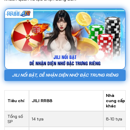
JILI NỔI BẬT, DỄ NHẬN DIỆN NHỜ ĐẶC TRƯNG RIÊNG
Nhà
Tiêu chí
JILI RR88
cung cấp
khác
Tổng số
14 tựa
8-10 tựa
SP