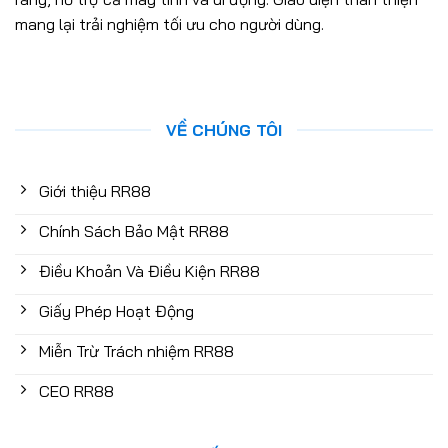
mang lại trải nghiệm tối ưu cho người dùng.
VỀ CHÚNG TÔI
Giới thiệu RR88
Chính Sách Bảo Mật RR88
Điều Khoản Và Điều Kiện RR88
Giấy Phép Hoạt Động
Miễn Trừ Trách nhiệm RR88
CEO RR88