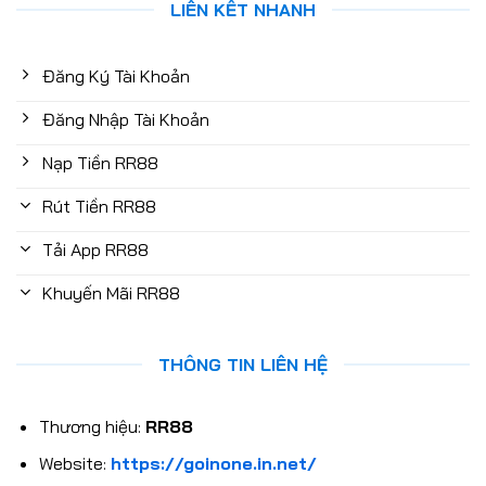
LIÊN KẾT NHANH
Đăng Ký Tài Khoản
Đăng Nhập Tài Khoản
Nạp Tiền RR88
Rút Tiền RR88
Tải App RR88
Khuyến Mãi RR88
THÔNG TIN LIÊN HỆ
Thương hiệu:
RR88
Website:
https://goinone.in.net/