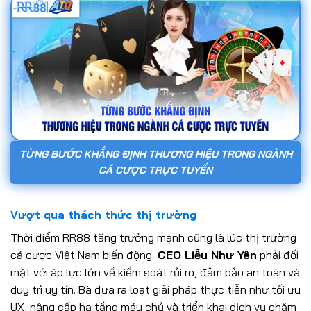
TỪNG BƯỚC KHẲNG ĐỊNH THƯƠNG HIỆU TRONG NGÀNH
CÁ CƯỢC TRỰC TUYẾN
Vượt qua thách thức thị trường
Thời điểm RR88 tăng trưởng mạnh cũng là lúc thị trường
cá cược Việt Nam biến động.
CEO Liễu Như Yên
phải đối
mặt với áp lực lớn về kiểm soát rủi ro, đảm bảo an toàn và
duy trì uy tín. Bà đưa ra loạt giải pháp thực tiễn như tối ưu
UX, nâng cấp hạ tầng máy chủ và triển khai dịch vụ chăm