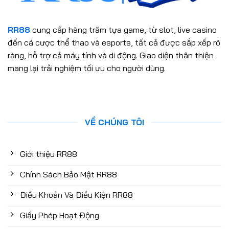
RR88
cung cấp hàng trăm tựa game, từ slot, live casino
đến cá cược thể thao và esports, tất cả được sắp xếp rõ
ràng, hỗ trợ cả máy tính và di động. Giao diện thân thiện
mang lại trải nghiệm tối ưu cho người dùng.
VỀ CHÚNG TÔI
Giới thiệu RR88
Chính Sách Bảo Mật RR88
Điều Khoản Và Điều Kiện RR88
Giấy Phép Hoạt Động