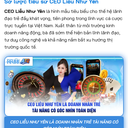
Sơ lược tiểu sử CEO Liễu Như Yên
CEO Liễu Như Yên
là hình mẫu tiêu biểu cho thế hệ lãnh
đạo trẻ đầy khát vọng, tiên phong trong lĩnh vực cá cược
trực tuyến tại Việt Nam. Xuất thân từ môi trường kinh
doanh năng động, bà đã sớm thể hiện bản lĩnh lãnh đạo,
tư duy công nghệ và khả năng nắm bắt xu hướng thị
trường quốc tế.
CEO LIỄU NHƯ YÊN LÀ DOANH NHÂN TRẺ TÀI NĂNG CÓ