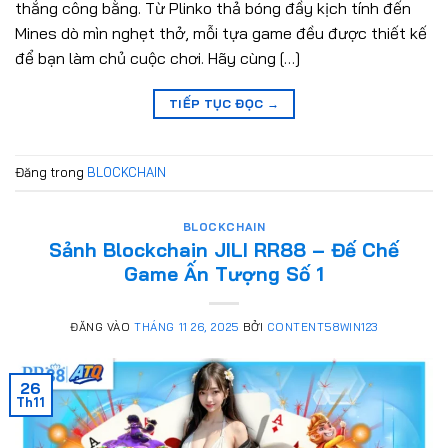
thắng công bằng. Từ Plinko thả bóng đầy kịch tính đến
Mines dò mìn nghẹt thở, mỗi tựa game đều được thiết kế
để bạn làm chủ cuộc chơi. Hãy cùng […]
TIẾP TỤC ĐỌC
→
Đăng trong
BLOCKCHAIN
BLOCKCHAIN
Sảnh Blockchain JILI RR88 – Đế Chế
Game Ấn Tượng Số 1
ĐĂNG VÀO
THÁNG 11 26, 2025
BỞI
CONTENT58WIN123
26
Th11