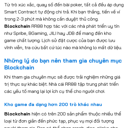
Từ trò xúc xắc, quay số đến bài poker, tất cả đều áp dụng
Smart Contract tự động chi trả. Khi bạn thắng, tiền về ví
trong 2-3 phút mà không cần duyệt thủ công.
Blockchain
RR88 hợp tác với các nhà phát triển uy tín
như Spribe, BGaming, JILI hay JDB để mang đến kho
game chất lượng. Lịch sử đặt cược của bạn được lưu
vĩnh viễn, tra cứu bất cứ lúc nào mà không lo mất dữ liệu.
Những lý do bạn nên tham gia chuyên mục
Blockchain
Khi tham gia chuyên mục sẽ được trải nghiệm những giá
trị thực sự khác biệt. Nhà cái RR88 tập trung phát triển
các yếu tố mang lại lợi ích cụ thể cho người chơi.
Kho game đa dạng hơn 200 trò khác nhau
Blockchain
hiện có trên 200 sản phẩm thuộc nhiều thể
loại từ đơn giản đến phức tạp, phục vụ mọi đối tượng