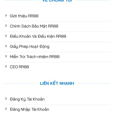
VỀ CHÚNG TÔI
Giới thiệu RR88
Chính Sách Bảo Mật RR88
Điều Khoản Và Điều Kiện RR88
Giấy Phép Hoạt Động
Miễn Trừ Trách nhiệm RR88
CEO RR88
LIÊN KẾT NHANH
Đăng Ký Tài Khoản
Đăng Nhập Tài Khoản