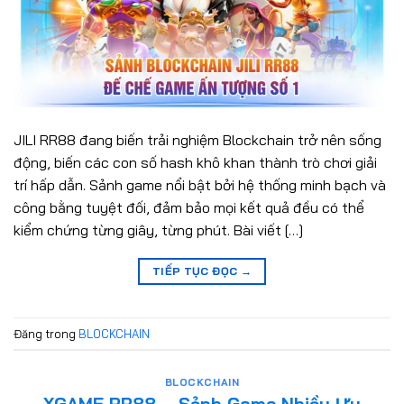
JILI RR88 đang biến trải nghiệm Blockchain trở nên sống
động, biến các con số hash khô khan thành trò chơi giải
trí hấp dẫn. Sảnh game nổi bật bởi hệ thống minh bạch và
công bằng tuyệt đối, đảm bảo mọi kết quả đều có thể
kiểm chứng từng giây, từng phút. Bài viết […]
TIẾP TỤC ĐỌC
→
Đăng trong
BLOCKCHAIN
BLOCKCHAIN