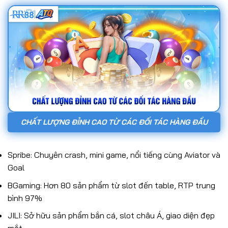
CHẤT LƯỢNG ĐỈNH CAO TỪ CÁC ĐỐI TÁC HÀNG ĐẦU
Spribe: Chuyên crash, mini game, nổi tiếng cùng Aviator và
Goal
BGaming: Hơn 80 sản phẩm từ slot đến table, RTP trung
bình 97%
JILI: Sở hữu sản phẩm bắn cá, slot châu Á, giao diện đẹp