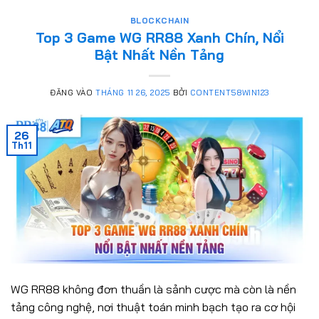
BLOCKCHAIN
Top 3 Game WG RR88 Xanh Chín, Nổi
Bật Nhất Nền Tảng
ĐĂNG VÀO
THÁNG 11 26, 2025
BỞI
CONTENT58WIN123
26
Th11
WG RR88 không đơn thuần là sảnh cược mà còn là nền
tảng công nghệ, nơi thuật toán minh bạch tạo ra cơ hội