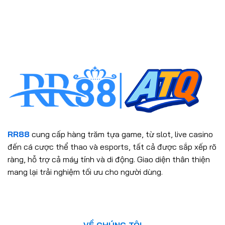
Bài
Game
Tín
Liêng
Đối
Hàng
RR88
Kháng
Đầu
–
Hấp
Trải
Dẫn
Nghiệm
Nhất
Ba
Hiện
Lá
Nay
Đầy
Kịch
Tính
Và
Hấp
Dẫn
RR88
cung cấp hàng trăm tựa game, từ slot, live casino
đến cá cược thể thao và esports, tất cả được sắp xếp rõ
ràng, hỗ trợ cả máy tính và di động. Giao diện thân thiện
mang lại trải nghiệm tối ưu cho người dùng.