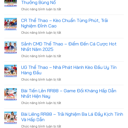
Phẩm
Thưởng Bùng Nổ
King
Giải
ở
Chức năng bình luận bị tắt
–
Trí
Nổ
Phiêu
Đẳng
Hũ
CR Thể Thao – Kèo Chuẩn Từng Phút, Trải
Lưu
Cấp
Natra
Săn
Nghiệm Đỉnh Cao
Hàng
–
Kho
Đầu
ở
Chức năng bình luận bị tắt
Thế
Báu
CR
Giới
Với
Thể
Sảnh CMD Thể Thao – Điểm Đến Cá Cược Hot
Slot
Jackpot
Thao
Thần
Nhất Năm 2025
Lớn
–
Thoại
ở
Chức năng bình luận bị tắt
Kèo
Với
Sảnh
Chuẩn
Thưởng
CMD
UG Thể Thao – Nhà Phát Hành Kèo Đấu Uy Tín
Từng
Bùng
Thể
Phút,
Hàng Đầu
Nổ
Thao
Trải
ở
Chức năng bình luận bị tắt
–
Nghiệm
UG
Điểm
Đỉnh
Thể
Bài Tiến Lên RR88 – Game Đối Kháng Hấp Dẫn
Đến
Cao
Thao
Cá
Nhất Hiện Nay
–
Cược
ở
Chức năng bình luận bị tắt
Nhà
Hot
Bài
Phát
Nhất
Tiến
Bài Liêng RR88 – Trải Nghiệm Ba Lá Đầy Kịch Tính
Hành
Năm
Lên
Kèo
Và Hấp Dẫn
2025
RR88
Đấu
ở
Chức năng bình luận bị tắt
–
Uy