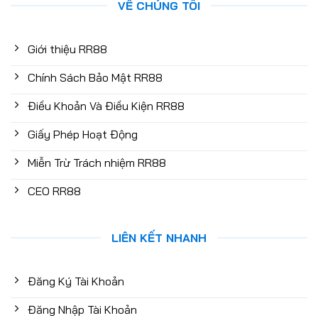
VỀ CHÚNG TÔI
Giới thiệu RR88
Chính Sách Bảo Mật RR88
Điều Khoản Và Điều Kiện RR88
Giấy Phép Hoạt Động
Miễn Trừ Trách nhiệm RR88
CEO RR88
LIÊN KẾT NHANH
Đăng Ký Tài Khoản
Đăng Nhập Tài Khoản