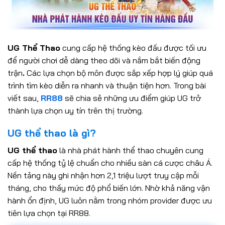
UG Thể Thao
cung cấp hệ thống kèo đấu được tối ưu
để người chơi dễ dàng theo dõi và nắm bắt biến động
trận
.
Các lựa chọn bộ môn được sắp xếp hợp lý giúp quá
trình tìm kèo diễn ra nhanh và thuận tiện hơn. Trong bài
viết sau,
RR88
sẽ chia sẻ những ưu điểm giúp UG trở
thành lựa chọn uy tín trên thị trường.
UG thể thao là gì?
UG thể thao
là nhà phát hành thể thao chuyên cung
cấp hệ thống tỷ lệ chuẩn cho nhiều sàn cá cược châu Á.
Nền tảng này ghi nhận hơn 2,1 triệu lượt truy cập mỗi
tháng, cho thấy mức độ phổ biến lớn. Nhờ khả năng vận
hành ổn định, UG luôn nằm trong nhóm provider được ưu
tiên lựa chọn tại RR88.