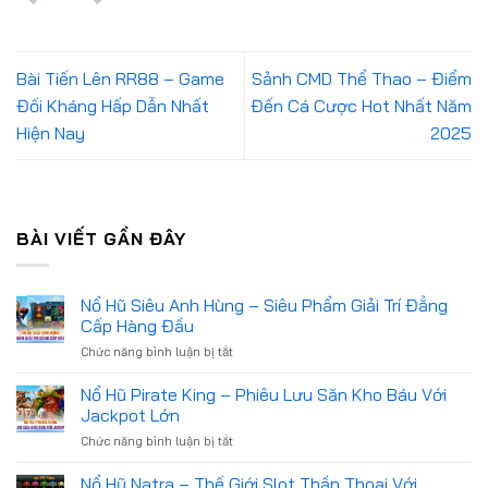
Bài Tiến Lên RR88 – Game
Sảnh CMD Thể Thao – Điểm
Đối Kháng Hấp Dẫn Nhất
Đến Cá Cược Hot Nhất Năm
Hiện Nay
2025
BÀI VIẾT GẦN ĐÂY
Nổ Hũ Siêu Anh Hùng – Siêu Phẩm Giải Trí Đẳng
Cấp Hàng Đầu
ở
Chức năng bình luận bị tắt
Nổ
Hũ
Nổ Hũ Pirate King – Phiêu Lưu Săn Kho Báu Với
Siêu
Jackpot Lớn
Anh
ở
Chức năng bình luận bị tắt
Hùng
Nổ
–
Hũ
Nổ Hũ Natra – Thế Giới Slot Thần Thoại Với
Siêu