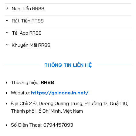
Nạp Tiền RR88
Rút Tiền RR88
Tải App RR88
Khuyến Mãi RR88
THÔNG TIN LIÊN HỆ
Thương hiệu:
RR88
Website:
https://goinone.in.net/
Địa Chỉ: 2 Đ. Dương Quang Trung, Phường 12, Quận 10,
Thành phố Hồ Chí Minh, Việt Nam
Số Điện Thoại: 0794457893